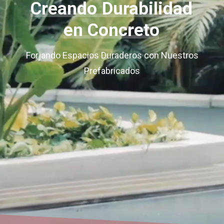
Creando
Durabilidad
en
Concreto
Forjando Espacios Duraderos con Nuestros
Prefabricados