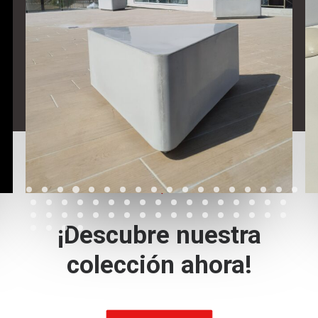
CONCRETO INNOVADOR, DISEÑOS DURADEROS
LEER MÁS
¡Descubre nuestra
colección ahora!